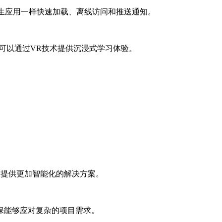
生应用一样快速加载、离线访问和推送通知。
可以通过VR技术提供沉浸式学习体验。
户提供更加智能化的解决方案。
保能够应对复杂的项目需求。