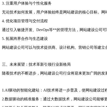
3. 注重用户体验与个性化服务
无论技术如何发展，用户体验始终是网站建设的核心目标。网
4. 优化项目管理与交付流程
通过引入敏捷开发、DevOps等**的管理方法，网站建设公
5. 拓展跨界合作与生态建设
网站建设公司可以与技术提供商、设计机构、营销公司等建立
三、未来展望：技术革新引领行业新格局
随着技术的不断进步，网站建设公司行业将迎来更加广阔的发
1.AI驱动的智能化建站：AI技术将进一步普及，使网站建设
2.数据驱动的精准服务：通过大数据技术，网站建设公司能够