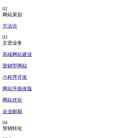
02
网站策划
方法论
03
主营业务
高端网站建设
营销型网站
小程序开发
网站升级改版
网站优化
企业邮箱
04
营销转化