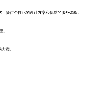
求，提供个性化的设计方案和优质的服务体验。
望。
决方案。