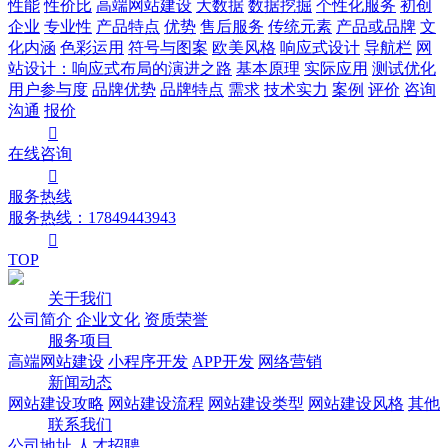
性能
性价比
高端网站建设
大数据
数据挖掘
个性化服务
初创
企业
专业性
产品特点
优势
售后服务
传统元素
产品或品牌
文
化内涵
色彩运用
符号与图案
欧美风格
响应式设计
导航栏
网
站设计：响应式布局的演进之路
基本原理
实际应用
测试优化
用户参与度
品牌优势
品牌特点
需求
技术实力
案例
评价
咨询
沟通
报价

在线
咨询

服务热线
服务热线：17849443943

TOP
关于我们
公司简介
企业文化
资质荣誉
服务项目
高端网站建设
小程序开发
APP开发
网络营销
新闻动态
网站建设攻略
网站建设流程
网站建设类型
网站建设风格
其他
联系我们
公司地址
人才招聘