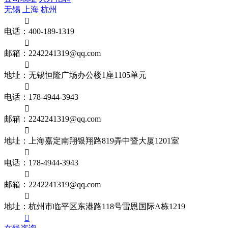
无锡
上海
杭州

电话：400-189-1319

邮箱：2242241319@qq.com

地址：无锡恒隆广场办公楼1座1105单元

电话：178-4944-3943

邮箱：2242241319@qq.com

地址：上海嘉定南翔银翔路819弄中暨大厦1201室

电话：178-4944-3943

邮箱：2242241319@qq.com

地址：杭州市临平区东港路118号雷恩国际A栋1219
