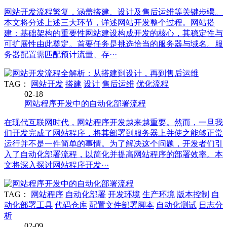
网站开发流程繁复，涵盖搭建、设计及售后运维等关键步骤。
本文将分述上述三大环节，详述网站开发整个过程。网站搭
建：基础架构的重要性网站建设构成开发的核心，其稳定性与
可扩展性由此奠定。首要任务是挑选恰当的服务器与域名。服
务器配置需匹配预计流量、存···
TAG：
网站开发
搭建
设计
售后运维
优化流程
02-18
网站程序开发中的自动化部署流程
在现代互联网时代，网站程序开发越来越重要。然而，一旦我
们开发完成了网站程序，将其部署到服务器上并使之能够正常
运行并不是一件简单的事情。为了解决这个问题，开发者们引
入了自动化部署流程，以简化并提高网站程序的部署效率。本
文将深入探讨网站程序开发···
TAG：
网站程序
自动化部署
开发环境
生产环境
版本控制
自
动化部署工具
代码仓库
配置文件部署脚本
自动化测试
日志分
析
02-09