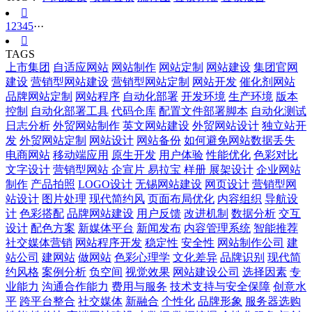

1
2
3
4
5
···

TAGS
上市集团
自适应网站
网站制作
网站定制
网站建设
集团官网
建设
营销型网站建设
营销型网站定制
网站开发
催化剂网站
品牌网站定制
网站程序
自动化部署
开发环境
生产环境
版本
控制
自动化部署工具
代码仓库
配置文件部署脚本
自动化测试
日志分析
外贸网站制作
英文网站建设
外贸网站设计
独立站开
发
外贸网站定制
网站设计
网站备份
如何避免网站数据丢失
电商网站
移动端应用
原生开发
用户体验
性能优化
色彩对比
文字设计
营销型网站 企宣片 易拉宝 样册 展架设计
企业网站
制作
产品拍照
LOGO设计
无锡网站建设
网页设计
营销型网
站设计
图片处理
现代简约风
页面布局优化
内容组织
导航设
计
色彩搭配
品牌网站建设
用户反馈
改进机制
数据分析
交互
设计
配色方案
新媒体平台
新闻发布
内容管理系统
智能推荐
社交媒体营销
网站程序开发
稳定性
安全性
网站制作公司
建
站公司
建网站
做网站
色彩心理学
文化差异
品牌识别
现代简
约风格
案例分析
负空间
视觉效果
网站建设公司
选择因素
专
业能力
沟通合作能力
费用与服务
技术支持与安全保障
创意水
平
跨平台整合
社交媒体
新融合
个性化
品牌形象
服务器选购