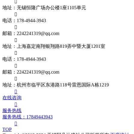

地址：无锡恒隆广场办公楼1座1105单元

电话：178-4944-3943

邮箱：2242241319@qq.com

地址：上海嘉定南翔银翔路819弄中暨大厦1201室

电话：178-4944-3943

邮箱：2242241319@qq.com

地址：杭州市临平区东港路118号雷恩国际A栋1219

在线
咨询

服务热线
服务热线：17849443943

TOP