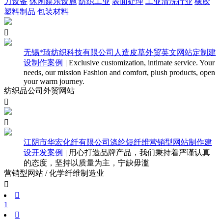
力设备
休闲娱乐设施
纺织工业
表面处理
工业清洗行业
橡胶
塑料制品
包装材料

无锡*琦纺织科技有限公司人造皮草外贸英文网站定制建
设制作案例
|
Exclusive customization, intimate service. Your
needs, our mission Fashion and comfort, plush products, open
your warm journey.
纺织品公司外贸网站


江阴市华宏化纤有限公司涤纶短纤维营销型网站制作建
设开发案例
|
用心打造品牌产品，我们秉持着严谨认真
的态度，坚持以质量为主，宁缺毋滥
营销型网站 / 化学纤维制造业


1
