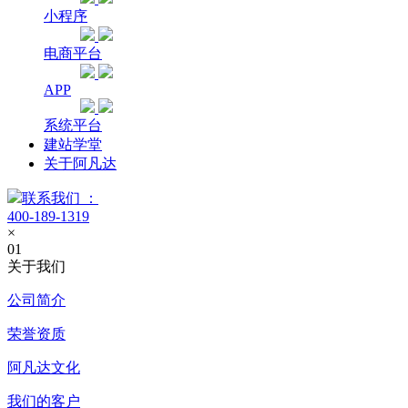
小程序
电商平台
APP
系统平台
建站学堂
关于阿凡达
联系我们 ：
400-189-1319
×
01
关于我们
公司简介
荣誉资质
阿凡达文化
我们的客户