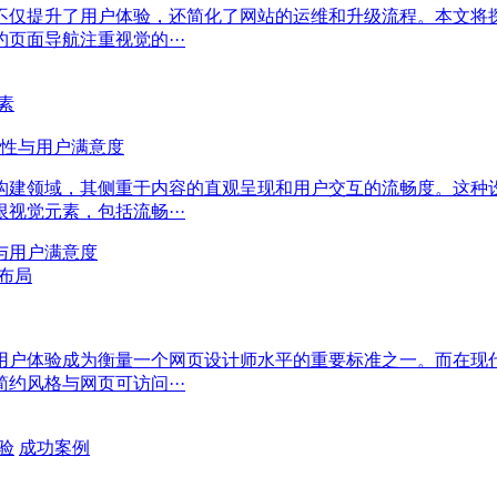
不仅提升了用户体验，还简化了网站的运维和升级流程。本文将
页面导航注重视觉的···
素
性与用户满意度
构建领域，其侧重于内容的直观呈现和用户交互的流畅度。这种
视觉元素，包括流畅···
布局
用户体验成为衡量一个网页设计师水平的重要标准之一。而在现
约风格与网页可访问···
验
成功案例