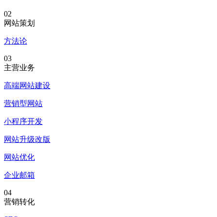
02
网站策划
方法论
03
主营业务
高端网站建设
营销型网站
小程序开发
网站升级改版
网站优化
企业邮箱
04
营销转化