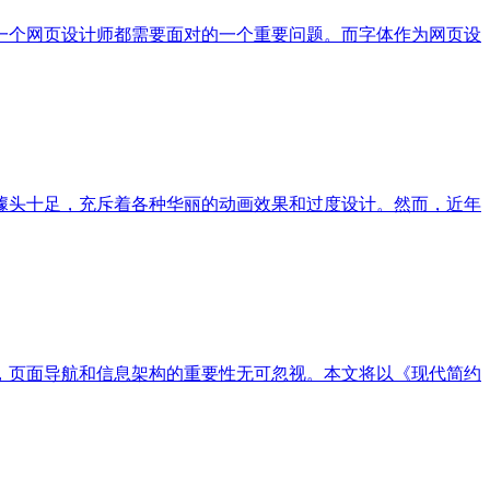
一个网页设计师都需要面对的一个重要问题。而字体作为网页设
噱头十足，充斥着各种华丽的动画效果和过度设计。然而，近年
，页面导航和信息架构的重要性无可忽视。本文将以《现代简约