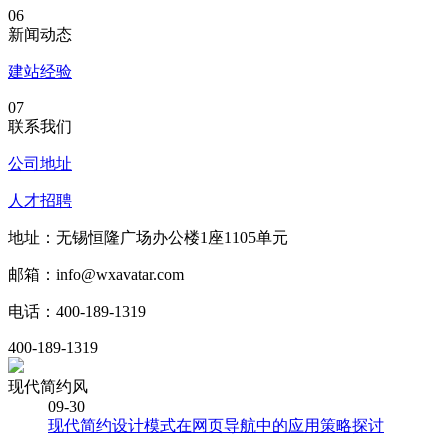
06
新闻动态
建站经验
07
联系我们
公司地址
人才招聘
地址：无锡恒隆广场办公楼1座1105单元
邮箱：info@wxavatar.com
电话：400-189-1319
400-189-1319
现代简约风
09-30
现代简约设计模式在网页导航中的应用策略探讨