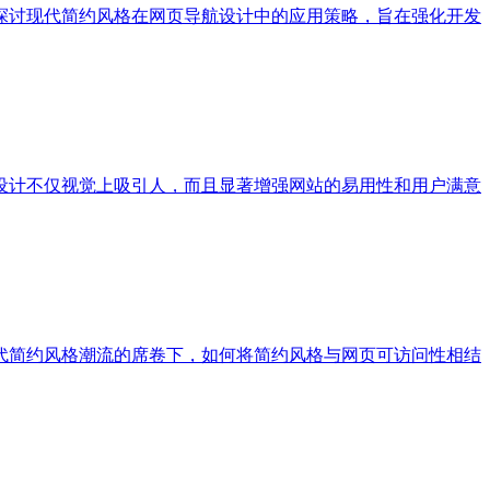
探讨现代简约风格在网页导航设计中的应用策略，旨在强化开发
设计不仅视觉上吸引人，而且显著增强网站的易用性和用户满意
代简约风格潮流的席卷下，如何将简约风格与网页可访问性相结