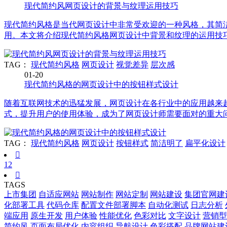
现代简约风网页设计的背景与纹理运用技巧
现代简约风格是当代网页设计中非常受欢迎的一种风格，其简
用。本文将介绍现代简约风格网页设计中背景和纹理的运用技巧
TAG：
现代简约风格
网页设计
视觉差异
层次感
01-20
现代简约风格的网页设计中的按钮样式设计
随着互联网技术的迅猛发展，网页设计在各行业中的应用越来
式，提升用户的使用体验，成为了网页设计师需要面对的重大问
TAG：
现代简约风格
网页设计
按钮样式
简洁明了
扁平化设计

1
2

TAGS
上市集团
自适应网站
网站制作
网站定制
网站建设
集团官网建
化部署工具
代码仓库
配置文件部署脚本
自动化测试
日志分析
端应用
原生开发
用户体验
性能优化
色彩对比
文字设计
营销型
简约风
页面布局优化
内容组织
导航设计
色彩搭配
品牌网站建